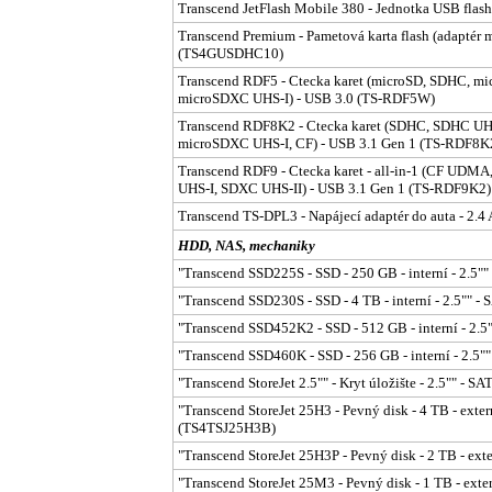
Transcend JetFlash Mobile 380 - Jednotka USB flash
Transcend Premium - Pametová karta flash (adaptér 
(TS4GUSDHC10)
Transcend RDF5 - Ctecka karet (microSD, SDHC, 
microSDXC UHS-I) - USB 3.0 (TS-RDF5W)
Transcend RDF8K2 - Ctecka karet (SDHC, SDHC U
microSDXC UHS-I, CF) - USB 3.1 Gen 1 (TS-RDF8K
Transcend RDF9 - Ctecka karet - all-in-1 (CF U
UHS-I, SDXC UHS-II) - USB 3.1 Gen 1 (TS-RDF9K2)
Transcend TS-DPL3 - Napájecí adaptér do auta - 2.4 
HDD, NAS, mechaniky
"Transcend SSD225S - SSD - 250 GB - interní - 2.5
"Transcend SSD230S - SSD - 4 TB - interní - 2.5"" 
"Transcend SSD452K2 - SSD - 512 GB - interní - 2.
"Transcend SSD460K - SSD - 256 GB - interní - 2.5
"Transcend StoreJet 2.5"" - Kryt úložište - 2.5"" - 
"Transcend StoreJet 25H3 - Pevný disk - 4 TB - exter
(TS4TSJ25H3B)
"Transcend StoreJet 25H3P - Pevný disk - 2 TB - exte
"Transcend StoreJet 25M3 - Pevný disk - 1 TB - exter