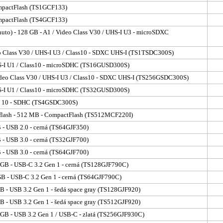
CompactFlash (TS1GCF133)
CompactFlash (TS4GCF133)
rnuto) - 128 GB - A1 / Video Class V30 / UHS-I U3 - microSDXC
deo Class V30 / UHS-I U3 / Class10 - SDXC UHS-I (TS1TSDC300S)
UHS-I U1 / Class10 - microSDHC (TS16GUSD300S)
Video Class V30 / UHS-I U3 / Class10 - SDXC UHS-I (TS256GSDC300S)
UHS-I U1 / Class10 - microSDHC (TS32GUSD300S)
ass 10 - SDHC (TS4GSDC300S)
a flash - 512 MB - CompactFlash (TS512MCF220I)
B - USB 2.0 - cerná (TS64GJF350)
B - USB 3.0 - cerná (TS32GJF700)
B - USB 3.0 - cerná (TS64GJF700)
8 GB - USB-C 3.2 Gen 1 - cerná (TS128GJF790C)
 GB - USB-C 3.2 Gen 1 - cerná (TS64GJF790C)
GB - USB 3.2 Gen 1 - šedá space gray (TS128GJF920)
GB - USB 3.2 Gen 1 - šedá space gray (TS512GJF920)
6 GB - USB 3.2 Gen 1 / USB-C - zlatá (TS256GJF930C)