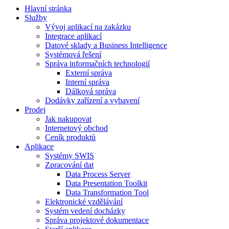
Hlavní stránka
Služby
Vývoj aplikací na zakázku
Integrace aplikací
Datové sklady a Business Intelligence
Systémová řešení
Správa informačních technologií
Externí správa
Interní správa
Dálková správa
Dodávky zařízení a vybavení
Prodej
Jak nakupovat
Internetový obchod
Ceník produktů
Aplikace
Systémy SWIS
Zpracování dat
Data Process Server
Data Presentation Toolkit
Data Transformation Tool
Elektronické vzdělávání
Systém vedení docházky
Správa projektové dokumentace