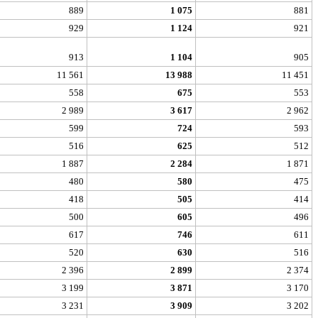
889
1 075
881
929
1 124
921
913
1 104
905
11 561
13 988
11 451
558
675
553
2 989
3 617
2 962
599
724
593
516
625
512
1 887
2 284
1 871
480
580
475
418
505
414
500
605
496
617
746
611
520
630
516
2 396
2 899
2 374
3 199
3 871
3 170
3 231
3 909
3 202