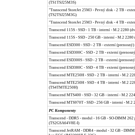
(TS1TSJ25M3S)
"Transcend StoreJet 25M3 - Pevný disk - 2 TB - exter
(TS2TSJ25M3G)
"Transcend StoreJet 25M3 - Pevný disk - 4 TB - exte
Transcend 115S - SSD - 1 TB - interní - M.2 2280 
Transcend 115S - SSD - 250 GB - interní - M.2 22
Transcend ESD300 - SSD - 2 TB - externí (prenosný
Transcend ESD300C - SSD - 2 TB - externí (prenos
Transcend ESD300S - SSD - 2 TB - externí (prenosn
Transcend ESD380C - SSD - 4 TB - externí (prenosn
Transcend MTE250H - SSD - 2 TB - interní - M.2 2
Transcend MTE250H - SSD - 4 TB - interní - M.2 228
(TS4TMTE250H)
Transcend MTS400 - SSD - 32 GB - interní - M.2 2
Transcend MTS970T - SSD - 256 GB - interní - M.
PC Komponenty
Transcend - DDR5 - modul - 16 GB - SO-DIMM 262 p
(TS2GSA64V8E-I)
Transcend JetRAM - DDR4 - modul - 32 GB - DIMM 2