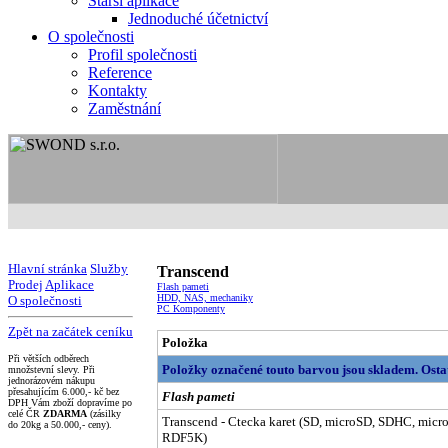
Starší aplikace
Jednoduché účetnictví
O společnosti
Profil společnosti
Reference
Kontakty
Zaměstnání
Hlavní stránka
Služby
Transcend
Prodej
Aplikace
Flash pameti
HDD, NAS, mechaniky
O společnosti
PC Komponenty
Zpět na začátek ceníku
Položka
Při větších odběrech
Položky označené touto barvou jsou skladem. Osta
množstevní slevy. Při
jednorázovém nákupu
přesahujícím 6.000,- kč bez
Flash pameti
DPH Vám zboží dopravíme po
celé ČR
ZDARMA
(zásilky
Transcend - Ctecka karet (SD, microSD, SDHC, mi
do 20kg a 50.000,- ceny).
RDF5K)