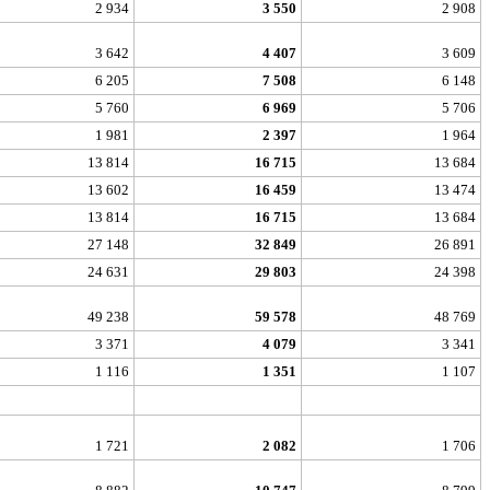
2 934
3 550
2 908
3 642
4 407
3 609
6 205
7 508
6 148
5 760
6 969
5 706
1 981
2 397
1 964
13 814
16 715
13 684
13 602
16 459
13 474
13 814
16 715
13 684
27 148
32 849
26 891
24 631
29 803
24 398
49 238
59 578
48 769
3 371
4 079
3 341
1 116
1 351
1 107
1 721
2 082
1 706