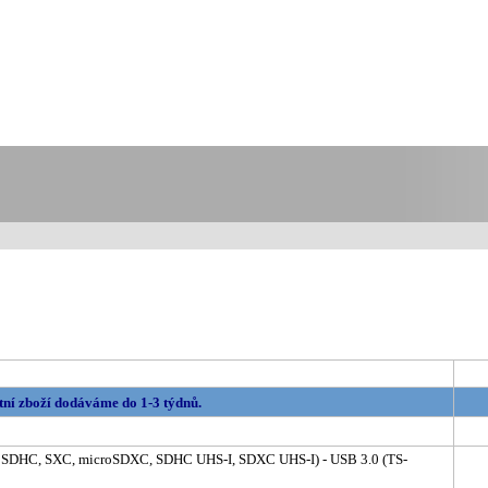
tní zboží dodáváme do 1-3 týdnů.
croSDHC, SXC, microSDXC, SDHC UHS-I, SDXC UHS-I) - USB 3.0 (TS-