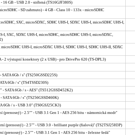
 - 16 GB - USB 2.0 - stríbrná (TS16GJF380S)
microSDHC - SD zahrnuto) - 4 GB - Class 10 - 133x - microSDHC
microSDHC, SXC, microSDXC, SDHC UHS-I, SDXC UHS-I, microSDHC UHS-I,
HS-I, SXC, SDXC UHS-I, microSDHC, microSDHC UHS-I, microSDXC,
2)
DMA, microSDHC UHS-I, microSDXC UHS-I, SDHC UHS-I, SDHC UHS-II, SDXC
A - 2 výstupní konektory (2 x USB) - pro DrivePro 620 (TS-DPL3)
"" - SATA 6Gb / s" (TS250GSSD225S)
- SATA 6Gb / s" (TS4TSSD230S)
5"" - SATA 6Gb / s - AES" (TS512GSSD452K2)
"" - SATA 6Gb / s" (TS256GSSD460K)
SATA 6Gb / s - USB 3.0" (TS0GSJ25CK3)
ní (prenosný) - 2.5"" - USB 3.1 Gen 1 - AES 256 bitu - námornická modr"
rní (prenosný) - 2.5"" - USB 3.0 - brilliant purple (fialová)" (TS2TSJ25H3P)
ní (prenosný) - 2.5"" - USB 3.1 Gen 1 - AES 256 bitu - železne šedá"