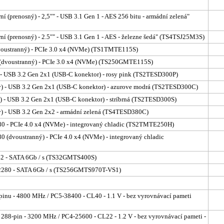
ní (prenosný) - 2,5"" - USB 3.1 Gen 1 - AES 256 bitu - armádní zelená"
rní (prenosný) - 2.5"" - USB 3.1 Gen 1 - AES - železne šedá" (TS4TSJ25M3S)
(dvoustranný) - PCIe 3.0 x4 (NVMe) (TS1TMTE115S)
80 (dvoustranný) - PCIe 3.0 x4 (NVMe) (TS250GMTE115S)
) - USB 3.2 Gen 2x1 (USB-C konektor) - rosy pink (TS2TESD300P)
ný) - USB 3.2 Gen 2x1 (USB-C konektor) - azurove modrá (TS2TESD300C)
ý) - USB 3.2 Gen 2x1 (USB-C konektor) - stríbrná (TS2TESD300S)
ý) - USB 3.2 Gen 2x2 - armádní zelená (TS4TESD380C)
280 - PCIe 4.0 x4 (NVMe) - integrovaný chladic (TS2TMTE250H)
0 (dvoustranný) - PCIe 4.0 x4 (NVMe) - integrovaný chladic
242 - SATA 6Gb / s (TS32GMTS400S)
2 2280 - SATA 6Gb / s (TS256GMTS970T-VS1)
inu - 4800 MHz / PC5-38400 - CL40 - 1.1 V - bez vyrovnávací pameti
88-pin - 3200 MHz / PC4-25600 - CL22 - 1.2 V - bez vyrovnávací pameti -