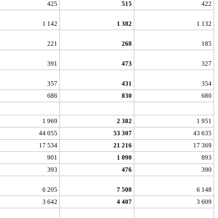
425
515
422
1 142
1 382
1 132
221
268
185
391
473
327
357
431
354
686
830
680
1 969
2 382
1 951
44 055
53 307
43 635
17 534
21 216
17 369
901
1 090
893
393
476
390
6 205
7 508
6 148
3 642
4 407
3 609