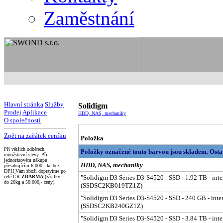
Zaměstnání
Hlavní stránka
Služby
Solidigm
Prodej
Aplikace
HDD, NAS, mechaniky
O společnosti
Zpět na začátek ceníku
Položka
Při větších odběrech
Položky označené touto barvou jsou skladem. Osta
množstevní slevy. Při
jednorázovém nákupu
HDD, NAS, mechaniky
přesahujícím 6.000,- kč bez
DPH Vám zboží dopravíme po
celé ČR
ZDARMA
(zásilky
"Solidigm D3 Series D3-S4520 - SSD - 1.92 TB - inter
do 20kg a 50.000,- ceny).
(SSDSC2KB019TZ1Z)
"Solidigm D3 Series D3-S4520 - SSD - 240 GB - intern
(SSDSC2KB240GZ1Z)
"Solidigm D3 Series D3-S4520 - SSD - 3.84 TB - inter