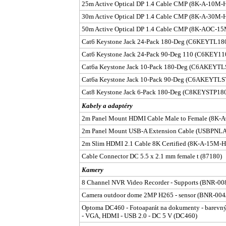
25m Active Optical DP 1.4 Cable CMP (8K-A-10
30m Active Optical DP 1.4 Cable CMP (8K-A-30
50m Active Optical DP 1.4 Cable CMP (8K-AOC-
Cat6 Keystone Jack 24-Pack 180-Deg (C6KEYTL
Cat6 Keystone Jack 24-Pack 90-Deg 110 (C6KEY1
Cat6a Keystone Jack 10-Pack 180-Deg (C6AKEYT
Cat6a Keystone Jack 10-Pack 90-Deg (C6AKEYTL
Cat8 Keystone Jack 6-Pack 180-Deg (C8KEYSTP18
Kabely a adaptéry
2m Panel Mount HDMI Cable Male to Female (8
2m Panel Mount USB-A Extension Cable (USBPN
2m Slim HDMI 2.1 Cable 8K Certified (8K-A-15M
Cable Connector DC 5.5 x 2.1 mm female t (87180)
Kamery
8 Channel NVR Video Recorder - Supports (BNR-00
Camera outdoor dome 2MP H265 - sensor (BNR-004
Optoma DC460 - Fotoaparát na dokumenty - barevný 
- VGA, HDMI - USB 2.0 - DC 5 V (DC460)