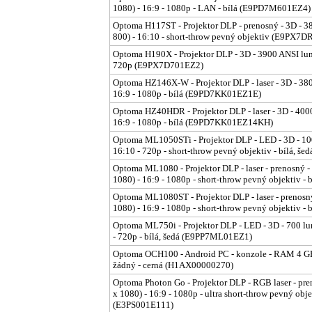
1080) - 16:9 - 1080p - LAN - bílá (E9PD7M601EZ4)
Optoma H117ST - Projektor DLP - prenosný - 3D - 
800) - 16:10 - short-throw pevný objektiv (E9PX7
Optoma H190X - Projektor DLP - 3D - 3900 ANSI lu
720p (E9PX7D701EZ2)
Optoma HZ146X-W - Projektor DLP - laser - 3D - 380
16:9 - 1080p - bílá (E9PD7KK01EZ1E)
Optoma HZ40HDR - Projektor DLP - laser - 3D - 4000
16:9 - 1080p - bílá (E9PD7KK01EZ14KH)
Optoma ML1050STi - Projektor DLP - LED - 3D - 1
16:10 - 720p - short-throw pevný objektiv - bílá, 
Optoma ML1080 - Projektor DLP - laser - prenosný -
1080) - 16:9 - 1080p - short-throw pevný objektiv 
Optoma ML1080ST - Projektor DLP - laser - prenosn
1080) - 16:9 - 1080p - short-throw pevný objektiv 
Optoma ML750i - Projektor DLP - LED - 3D - 700 l
- 720p - bílá, šedá (E9PP7ML01EZ1)
Optoma OCH100 - Android PC - konzole - RAM 4 GB 
žádný - cerná (H1AX00000270)
Optoma Photon Go - Projektor DLP - RGB laser - pre
x 1080) - 16:9 - 1080p - ultra short-throw pevný obje
(E3PS001E111)