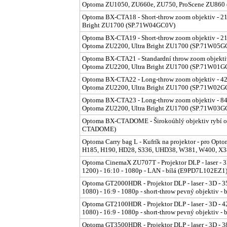
Optoma ZU1050, ZU660e, ZU750, ProScene ZU860
Optoma BX-CTA18 - Short-throw zoom objektiv - 21.5 
Bright ZU1700 (SP.71W04GC0V)
Optoma BX-CTA19 - Short-throw zoom objektiv - 21.5
Optoma ZU2200, Ultra Bright ZU1700 (SP.71W05G
Optoma BX-CTA21 - Standardní throw zoom objektiv -
Optoma ZU2200, Ultra Bright ZU1700 (SP.71W01G
Optoma BX-CTA22 - Long-throw zoom objektiv - 42.4 
Optoma ZU2200, Ultra Bright ZU1700 (SP.71W02G
Optoma BX-CTA23 - Long-throw zoom objektiv - 84.1
Optoma ZU2200, Ultra Bright ZU1700 (SP.71W03G
Optoma BX-CTADOME - Širokoúhlý objektiv rybí oko
CTADOME)
Optoma Carry bag L - Kufrík na projektor - pro O
H185, H190, HD28, S336, UHD38, W381, W400, X3
Optoma CinemaX ZU707T - Projektor DLP - laser -
1200) - 16:10 - 1080p - LAN - bílá (E9PD7L102EZ1
Optoma GT2000HDR - Projektor DLP - laser - 3D - 3
1080) - 16:9 - 1080p - short-throw pevný objektiv 
Optoma GT2100HDR - Projektor DLP - laser - 3D - 4
1080) - 16:9 - 1080p - short-throw pevný objektiv 
Optoma GT3500HDR - Projektor DLP - laser - 3D - 3