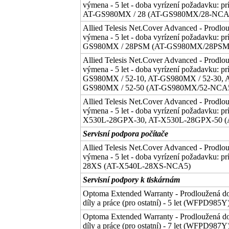
výmena - 5 let - doba vyrízení požadavku: pr
AT-GS980MX / 28 (AT-GS980MX/28-NCA
Allied Telesis Net.Cover Advanced - Prodlo
výmena - 5 let - doba vyrízení požadavku: príš
GS980MX / 28PSM (AT-GS980MX/28PS
Allied Telesis Net.Cover Advanced - Prodlo
výmena - 5 let - doba vyrízení požadavku: príš
GS980MX / 52-10, AT-GS980MX / 52-30, 
GS980MX / 52-50 (AT-GS980MX/52-NCA
Allied Telesis Net.Cover Advanced - Prodlo
výmena - 5 let - doba vyrízení požadavku: príš
X530L-28GPX-30, AT-X530L-28GPX-50 
Servisní podpora počítače
Allied Telesis Net.Cover Advanced - Prodlo
výmena - 5 let - doba vyrízení požadavku: pr
28XS (AT-X540L-28XS-NCA5)
Servisní podpory k tiskárnám
Optoma Extended Warranty - Prodloužená do
díly a práce (pro ostatní) - 5 let (WFPD985Y
Optoma Extended Warranty - Prodloužená do
díly a práce (pro ostatní) - 7 let (WFPD987Y