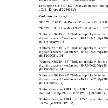
Kensington SD4843P EQ - Dokovací stanice - pro la
1GbE - Evropa (K32803EU)
Profesionální displeje
"86""W IFP 40-Points Bonded PureTouch IR?" (TE
"92""W LCD 5K UW5K 21:9 VA 500 cd / m˛" (LH
"Optoma N3651K - 65"" Trída úhloprícky N-Series d
digitální znacení / konference - 4K UHD (2160p) 384
(H1F2C0FBW101)
"Optoma N3751K - 75"" Trída úhloprícky N-Series d
digitální znacení / konference - 4K UHD (2160p) 384
(H1F2C0GBW101)
"Optoma N3861K - 86"" Trída úhloprícky N-Series d
digitální znacení / konference - 4K UHD (2160p) 38
(H1F2C0HBW101)
"Optoma N3981K - 98"" Trída úhloprícky N-Series d
digitální znacení / konference - 4K UHD (2160p) 38
(H1F2C0IBW101)
"Optoma ProScene FHDC108 - 108"" Trída úhloprícky 
Android - 1080p 1920 x 1080" (W3EQ03OW01A)
"Optoma ProScene FHDC135 - 135"" Trída úhlopríck
- cerná" (W3EQ01OW01A)