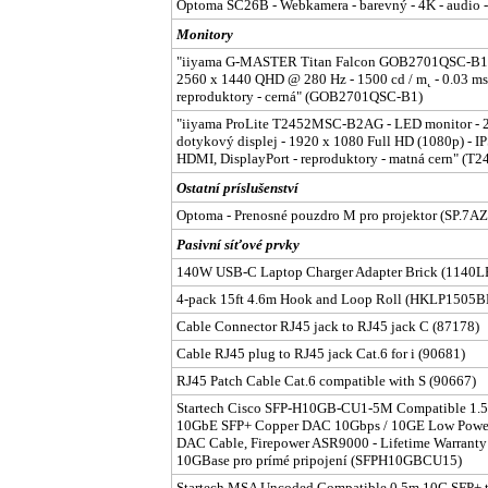
Optoma SC26B - Webkamera - barevný - 4K - audi
Monitory
"iiyama G-MASTER Titan Falcon GOB2701QSC-B1 - O
2560 x 1440 QHD @ 280 Hz - 1500 cd / m˛ - 0.03 ms
reproduktory - cerná" (GOB2701QSC-B1)
"iiyama ProLite T2452MSC-B2AG - LED monitor - 24"
dotykový displej - 1920 x 1080 Full HD (1080p) - IPS
HDMI, DisplayPort - reproduktory - matná cern" 
Ostatní príslušenství
Optoma - Prenosné pouzdro M pro projektor (SP.7
Pasivní síťové prvky
140W USB-C Laptop Charger Adapter Brick (114
4-pack 15ft 4.6m Hook and Loop Roll (HKLP1505
Cable Connector RJ45 jack to RJ45 jack C (87178)
Cable RJ45 plug to RJ45 jack Cat.6 for i (90681)
RJ45 Patch Cable Cat.6 compatible with S (90667)
Startech Cisco SFP-H10GB-CU1-5M Compatible 1.
10GbE SFP+ Copper DAC 10Gbps / 10GE Low Power 
DAC Cable, Firepower ASR9000 - Lifetime Warrant
10GBase pro prímé pripojení (SFPH10GBCU15)
Startech MSA Uncoded Compatible 0.5m 10G SFP+ to