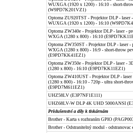
WUXGA (1920 x 1200) - 16:10 - short-thro
(W9PD7K201VZ1)
Optoma ZU920TST - Projektor DLP - laser 
WUXGA (1920 x 1200) - 16:10 (W9PD7K
Optoma ZW340e - Projektor DLP - laser - pr
WXGA (1280 x 800) - 16:10 (E9PD7KK11
Optoma ZW350ST - Projektor DLP - laser - 
WXGA (1280 x 800) - 16:9 - short-throw pe
(E9PD7KK41EZ1)
Optoma ZW350e - Projektor DLP - laser - 
(1280 x 800) - 16:10 (E9PD7KK11EZ1)
Optoma ZW410UST - Projektor DLP - laser
(1280 x 800) - 16:10 - 720p - ultra short-thro
(E9PD7M611EZ1)
UHZ58LV (E3P7NF1E111)
UHZ68LV-W DLP 4K UHD 5000ANSI (E
Príslušenství a díly k tiskárnám
Brother - Karta s rozhraním GPIO (PAGP00
Brother - Odstranitelný modul - odstranovac