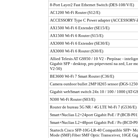
8-Port Layer2 Fast Ethernet Switch (DES-108/V/E)
AC1200 Wi-Fi Router (S12/E)
ACCESSORY Type C Power adapter (ACCESSORY-
AX1500 Wi-Fi 6 Extender (SE15/E)
AX1500 Wi-Fi 6 Router (S15/E)
AX3000 Wi-Fi 6 Extender (SE30/E)
AX3000 Wi-Fi 6 Router (S30/E)
Allied Telesis AT GS950 / 10 V2 - Prepínac - inteligen
Gigabit SFP - desktop, pro pripevnení na zed, Lze 
V2-50)
BE3600 Wi-Fi 7 Smart Router (C36/E)
Camera outdoor bullet 2MP H265 sensor (DGS-125
Gigabit webSmart switch 24x 10 / 100 / 1000 (AT-
N300 Wi-Fi Router (S03/E)
Router de bureau 5G NR / 4G LTE Wi-Fi 7 (G536/E)
Smart+Nuclias L2+24port Gigabit PoE / P (BCB-P01
Smart+Nuclias L2+48port Gigabit PoE / Po (BCD-P0
Startech Cisco SFP-10G-LR-40 Compatible SFP+ M
Mode (SMF) Fiber SMF Optic Transceiver, 10GE Gig