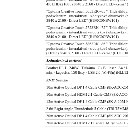
4K UHD (2160p) 3840 x 2160 - Direct LED - cern
"Optoma Creative Touch 5653RK - 65"" Trída úhlopr
podsvícením - interaktivní - s dotyková obrazovka 
3840 x 2160 - Direct LED" (H1F0C0NBW101)
"Optoma Creative Touch 5753RK - 75"" Trída úhlopr
podsvícením - interaktivní - s dotyková obrazovka 
3840 x 2160 - Direct LED" (H1F0C0OBW101)
"Optoma Creative Touch 5863RK - 86"" Trída úhlopr
podsvícením - interaktivní - s dotyková obrazovka (
(2160p) 3840 x 2160 - Direct LED - cerná" (H1F0
Jednoúcelová zarízení
Brother HL-L1240W - Tiskárna - C / B - laser - A4 / L
min. - kapacita: 150 listy - USB 2.0, Wi-Fi(n) (HL
KVM Switche
10m Active Optical DP 1.4 Cable CMP (8K-AOC-
10m Active Optical HDMI 2.1 Cable CMP (8K-AO
15m Active Optical DP 1.4 Cable CMP (8K-A-20
2.6ft Right Angle Thunderbolt 5 Cable (TBLT5
20m Active Optical DP 1.4 Cable CMP (8K-AOC-
20m Active Optical HDMI 2.1 Cable CMP (8K-AO