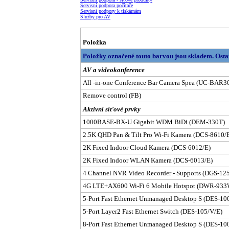
Servisní podpora počítače
Servisní podpory k tiskárnám
Služby pro AV
Položka
Položky označené touto barvou jsou skladem. Osta
AV a videokonference
All -in-one Conference Bar Camera Spea (UC-BAR3
Remove control (FB)
Aktivní síťové prvky
1000BASE-BX-U Gigabit WDM BiDi (DEM-330T)
2.5K QHD Pan & Tilt Pro Wi-Fi Kamera (DCS-8610/
2K Fixed Indoor Cloud Kamera (DCS-6012/E)
2K Fixed Indoor WLAN Kamera (DCS-6013/E)
4 Channel NVR Video Recorder - Supports (DGS-12
4G LTE+AX600 Wi-Fi 6 Mobile Hotspot (DWR-933
5-Port Fast Ethernet Unmanaged Desktop S (DES-1
5-Port Layer2 Fast Ethernet Switch (DES-105/V/E)
8-Port Fast Ethernet Unmanaged Desktop S (DES-1