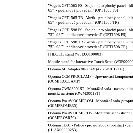
"Vogel's OPT1565 FS - Stojan - pro plochý panel - hli
65"" - podlahové provedení" (OPT1565 FS)
"Vogel's OPT1565 TR - Vozík - pro plochý panel - hli
65"" - podlahové provedení" (OPT1565 TR)
"Vogel's OPT1598 FS - Stojan - pro plochý panel - hli
75""-98"" - podlahové provedení" (OPT1598 FS)
"Vogel's OPT1598 TR - Vozík - pro plochý panel - hli
75""-98"" - podlahové provedení" (OPT1598 TR)
FHDC135 stand (W3EQ0100003)
Mobile stand for Interactive Touch Scree (W3F0000
Optoma AC Adapter 90-254V (47.7KK01G001)
Optoma OCMPROCLAMP - Upevnovací komponent (t
(OCMPROCLAMP)
Optoma OWM3001ST - Montážní sada - nastavitelné - p
montáž na stenu (OWM3001ST)
Optoma Pro AV OCMPROM - Montážní sada (stropní mo
(OCMPROMB35)
Optoma Pro AV OCMPROS - Montážní sada (stropní mo
(OCMPROSR70)
Optoma TB01 - Police - pro notebook (pocítac) - cer
(H1AX00000253)