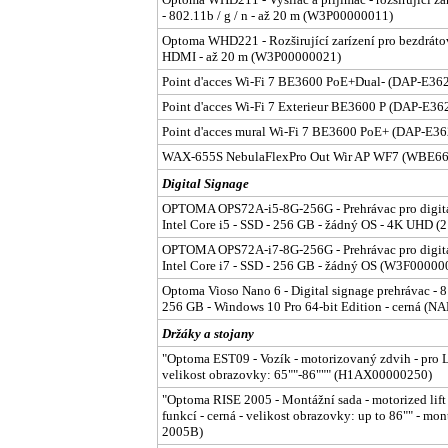
- 802.11b / g / n - až 20 m (W3P00000011)
Optoma WHD221 - Rozširující zarízení pro bezdrátové
HDMI - až 20 m (W3P00000021)
Point d'acces Wi-Fi 7 BE3600 PoE+Dual- (DAP-E36
Point d'acces Wi-Fi 7 Exterieur BE3600 P (DAP-E3
Point d'acces mural Wi-Fi 7 BE3600 PoE+ (DAP-E3
WAX-655S NebulaFlexPro Out Wir AP WF7 (WBE6
Digital Signage
OPTOMA OPS72A-i5-8G-256G - Prehrávac pro digital
Intel Core i5 - SSD - 256 GB - žádný OS - 4K UHD
OPTOMA OPS72A-i7-8G-256G - Prehrávac pro digital
Intel Core i7 - SSD - 256 GB - žádný OS (W3F00000
Optoma Vioso Nano 6 - Digital signage prehrávac - 8
256 GB - Windows 10 Pro 64-bit Edition - cerná (N
Držáky a stojany
"Optoma EST09 - Vozík - motorizovaný zdvih - pro L
velikost obrazovky: 65""-86""" (H1AX00000250)
"Optoma RISE 2005 - Montážní sada - motorized lift -
funkcí - cerná - velikost obrazovky: up to 86"" - mo
2005B)