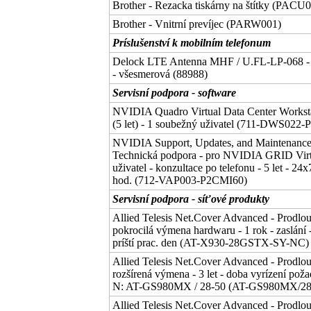
Brother - Rezacka tiskárny na štítky (PACU
Brother - Vnitrní prevíjec (PARW001)
Príslušenství k mobilním telefonum
Delock LTE Antenna MHF / U.FL-LP-068 - 
- všesmerová (88988)
Servisní podpora - software
NVIDIA Quadro Virtual Data Center Workstat
(5 let) - 1 soubežný uživatel (711-DWS022
NVIDIA Support, Updates, and Maintenance 
Technická podpora - pro NVIDIA GRID Virtu
uživatel - konzultace po telefonu - 5 let - 24
hod. (712-VAP003-P2CMI60)
Servisní podpora - síťové produkty
Allied Telesis Net.Cover Advanced - Prodlo
pokrocilá výmena hardwaru - 1 rok - zaslání 
príští prac. den (AT-X930-28GSTX-SY-NC)
Allied Telesis Net.Cover Advanced - Prodlo
rozšírená výmena - 3 let - doba vyrízení požad
N: AT-GS980MX / 28-50 (AT-GS980MX/2
Allied Telesis Net.Cover Advanced - Prodlo