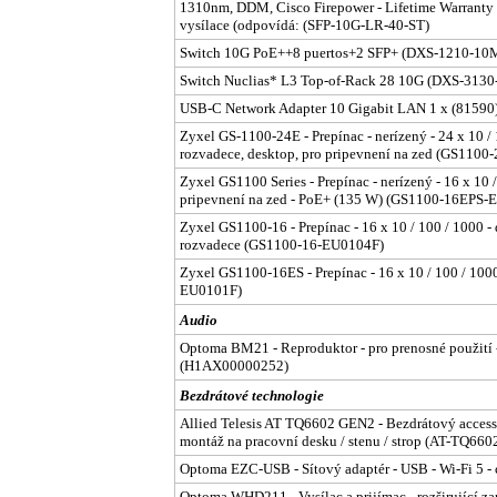
1310nm, DDM, Cisco Firepower - Lifetime Warrant
vysílace (odpovídá: (SFP-10G-LR-40-ST)
Switch 10G PoE++8 puertos+2 SFP+ (DXS-1210-10
Switch Nuclias* L3 Top-of-Rack 28 10G (DXS-3130
USB-C Network Adapter 10 Gigabit LAN 1 x (81590
Zyxel GS-1100-24E - Prepínac - nerízený - 24 x 10 /
rozvadece, desktop, pro pripevnení na zed (GS110
Zyxel GS1100 Series - Prepínac - nerízený - 16 x 10 
pripevnení na zed - PoE+ (135 W) (GS1100-16EPS-
Zyxel GS1100-16 - Prepínac - 16 x 10 / 100 / 1000 -
rozvadece (GS1100-16-EU0104F)
Zyxel GS1100-16ES - Prepínac - 16 x 10 / 100 / 10
EU0101F)
Audio
Optoma BM21 - Reproduktor - pro prenosné použití 
(H1AX00000252)
Bezdrátové technologie
Allied Telesis AT TQ6602 GEN2 - Bezdrátový access p
montáž na pracovní desku / stenu / strop (AT-TQ66
Optoma EZC-USB - Sítový adaptér - USB - Wi-Fi 5 -
Optoma WHD211 - Vysílac a prijímac - rozširující za