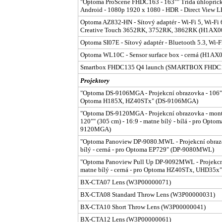
"Optoma ProScene FHDC163 - 163"" Trída úhloprícky 
Android - 1080p 1920 x 1080 - HDR - Direct Vie
Optoma AZ832-HN - Sítový adaptér - Wi-Fi 5, Wi-Fi 6,
Creative Touch 3652RK, 3752RK, 3862RK (H1AX0
Optoma SI07E - Sítový adaptér - Bluetooth 5.3, Wi
Optoma WL10C - Sensor surface box - cerná (H1AX
Smartbox FHDC135 Q4 launch (SMARTBOX FHDC
Projektory
"Optoma DS-9106MGA - Projekcní obrazovka - 106"" (
Optoma H185X, HZ40STx" (DS-9106MGA)
"Optoma DS-9120MGA - Projekcní obrazovka - montáž
120"" (305 cm) - 16:9 - matne bílý - bílá - pro Op
9120MGA)
"Optoma Panoview DP-9080.MWL - Projekcní obrazov
bílý - cerná - pro Optoma EP729" (DP-9080MWL)
"Optoma Panoview Pull Up DP-9092MWL - Projekcní 
matne bílý - cerná - pro Optoma HZ40STx, UHD35
BX-CTA07 Lens (W3P00000071)
BX-CTA08 Standard Throw Lens (W3P00000031)
BX-CTA10 Short Throw Lens (W3P00000041)
BX-CTA12 Lens (W3P00000061)