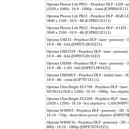
Optoma Photon Life PH31 - Projektor DLP - LED - p
(1920 x 1080) - 16:9 - 1080p - cerná (E3PB001E111
Optoma Photon Life PK31 - Projektor DLP - RGB LED
3840 x 2160 - 16:9 - 4K (E3PB011E111)
Optoma Photon Life PK32 - Projektor DLP - 4 LED - 
3840 x 2160 - 16:9 - 4K (E3PB021E111)
Optoma UHZ35 - Projektor DLP - laser - prenosný - 
16:9 - 4K - bílá (E9PD7LD01EZ21)
Optoma UHZ35ST - Projektor DLP - laser - prenosný 
16:9 - 4K - bílá (E9PD7LD11EZ2)
Optoma UHZ66 - Projektor DLP - laser - prenosný - 
16:9 - 4K - LAN - bílá (E9PD7LD01EZ2)
Optoma UHZ68LV - Projektor DLP - duální laser - 3D
16:9 - 4K - cerná (E3P7N71E111)
Optoma Ultra Bright ZU1700 - Projektor DLP - laser
WUXGA (1920 x 1200) - 16:10 - 1080p - bez obj
Optoma Ultra Bright ZU2200 - Projektor DLP - lase
(1920 x 1200) - 16:10 - bez objektivu - LAN (W9
Optoma W309ST - Projektor DLP - prenosný - 3D - 
16:10 - 720p - short-throw pevný objektiv (E9PD7
Optoma W400LVe - Projektor DLP - prenosný - 3D 
800) - 16:10 - 1080p (E9PX7D701EZ1)