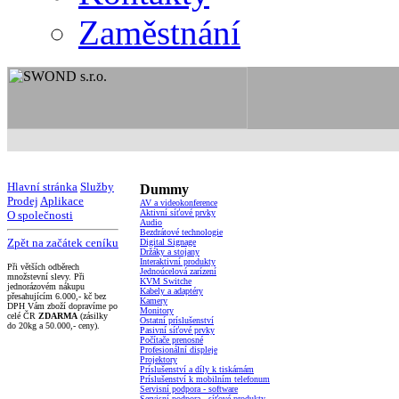
Zaměstnání
Hlavní stránka
Služby
Dummy
Prodej
Aplikace
AV a videokonference
Aktivní síťové prvky
O společnosti
Audio
Bezdrátové technologie
Zpět na začátek ceníku
Digital Signage
Držáky a stojany
Interaktivní produkty
Při větších odběrech
Jednoúcelová zarízení
množstevní slevy. Při
KVM Switche
jednorázovém nákupu
Kabely a adaptéry
přesahujícím 6.000,- kč bez
Kamery
DPH Vám zboží dopravíme po
Monitory
celé ČR
ZDARMA
(zásilky
Ostatní príslušenství
do 20kg a 50.000,- ceny).
Pasivní síťové prvky
Počítače prenosné
Profesionální displeje
Projektory
Príslušenství a díly k tiskárnám
Príslušenství k mobilním telefonum
Servisní podpora - software
Servisní podpora - síťové produkty