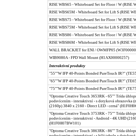
RISE WBS65 - Whiteboard Set for Floor / W (RISE
RISE WBS65M - Whiteboard Set for Lift S (RISE 
RISE WBS75 - Whiteboard Set for Floor / W (RISE
RISE WBS75M - Whiteboard Set for Lift S (RISE 
RISE WBS86 - Whiteboard Set for Floor / W (RISE
RISE WBS86M - Whiteboard Set for Lift S (RISE 
WALL BRACKJET for ENI / OWMFP05 (W3F00000
WIB9080A - FPD Wall Mount (H1AX00000257)
Interaktivní produkty
"55""W IFP 40-Points Bonded PureTouch IR?" (TE
"65""W IFP 40-Points Bonded PureTouch IR?" (TE
"75""W IFP 40-Points Bonded PureTouch IR?" (TE
"Optoma Creative Touch 3653RK - 65"" Trída úhlopr
podsvícením - interaktivní - s dotyková obrazovka (
(2160p) 3840 x 2160 - Direct LED - cerná" (H1F0
"Optoma Creative Touch 3753RK - 75"" Trída úhlopr
podsvícením - interaktivní - Android - 4K UHD (216
(H1F0H07BW101)
"Optoma Creative Touch 3863RK - 86"" Trída úhlopr
podsvícením - interaktivní - s bílá tabule a dotyková