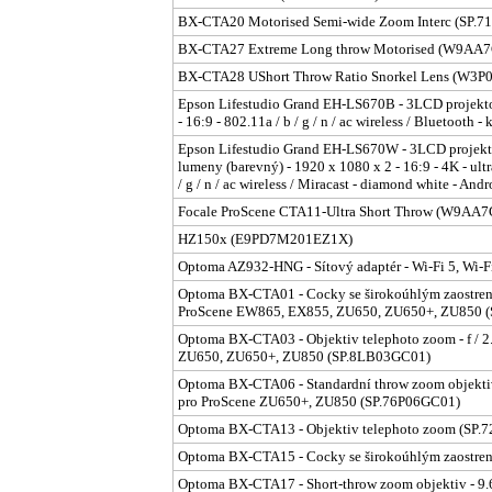
BX-CTA20 Motorised Semi-wide Zoom Interc (SP
BX-CTA27 Extreme Long throw Motorised (W9A
BX-CTA28 UShort Throw Ratio Snorkel Lens (W3P
Epson Lifestudio Grand EH-LS670B - 3LCD projekto
- 16:9 - 802.11a / b / g / n / ac wireless / Bluetoot
Epson Lifestudio Grand EH-LS670W - 3LCD projektor
lumeny (barevný) - 1920 x 1080 x 2 - 16:9 - 4K - ultr
/ g / n / ac wireless / Miracast - diamond white - 
Focale ProScene CTA11-Ultra Short Throw (W9A
HZ150x (E9PD7M201EZ1X)
Optoma AZ932-HNG - Sítový adaptér - Wi-Fi 5, Wi-
Optoma BX-CTA01 - Cocky se širokoúhlým zaostrením 
ProScene EW865, EX855, ZU650, ZU650+, ZU850 
Optoma BX-CTA03 - Objektiv telephoto zoom - f / 2
ZU650, ZU650+, ZU850 (SP.8LB03GC01)
Optoma BX-CTA06 - Standardní throw zoom objektiv -
pro ProScene ZU650+, ZU850 (SP.76P06GC01)
Optoma BX-CTA13 - Objektiv telephoto zoom (SP
Optoma BX-CTA15 - Cocky se širokoúhlým zaostre
Optoma BX-CTA17 - Short-throw zoom objektiv - 9.69